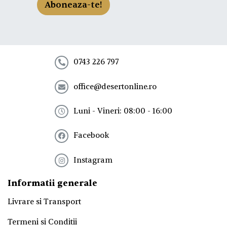
-
Aboneaza-te!
t
e
l
a
n
e
0743 226 797
w
s
office@desertonline.ro
l
e
t
Luni - Vineri: 08:00 - 16:00
t
e
Facebook
r
!
*
Instagram
Informatii generale
Livrare si Transport
Termeni si Conditii