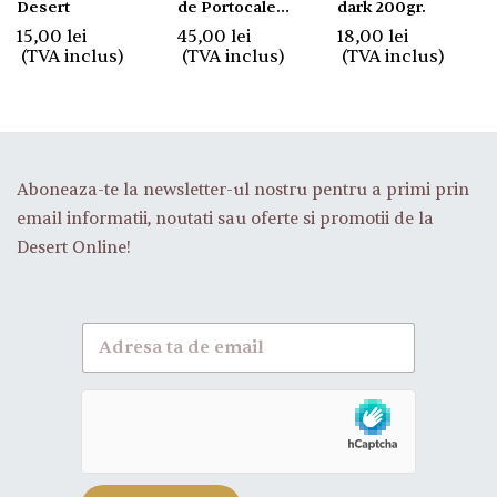
Desert
de Portocale
dark 200gr.
Confiate 1kg
15,00
lei
45,00
lei
18,00
lei
(TVA inclus)
(TVA inclus)
(TVA inclus)
Aboneaza-te la newsletter-ul nostru pentru a primi prin
email informatii, noutati sau oferte si promotii de la
Desert Online!
A
b
o
n
e
a
z
a