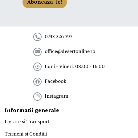
Aboneaza-te!
t
e
l
a
n
e
0743 226 797
w
s
office@desertonline.ro
l
e
t
Luni - Vineri: 08:00 - 16:00
t
e
Facebook
r
!
*
Instagram
Informatii generale
Livrare si Transport
Termeni si Conditii