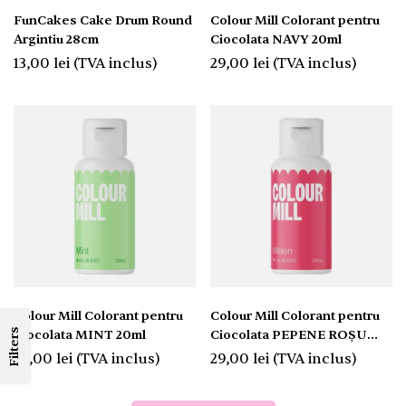
FunCakes Cake Drum Round
Colour Mill Colorant pentru
Argintiu 28cm
Ciocolata NAVY 20ml
13,00
lei
(TVA inclus)
29,00
lei
(TVA inclus)
Colour Mill Colorant pentru
Colour Mill Colorant pentru
Filters
Ciocolata MINT 20ml
Ciocolata PEPENE ROȘU
20ml
29,00
lei
(TVA inclus)
29,00
lei
(TVA inclus)