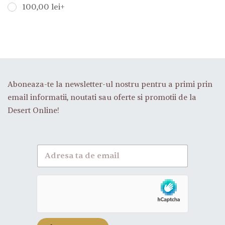
100,00
lei
+
Aboneaza-te la newsletter-ul nostru pentru a primi prin
email informatii, noutati sau oferte si promotii de la
Desert Online!
A
b
o
n
e
a
z
a
-