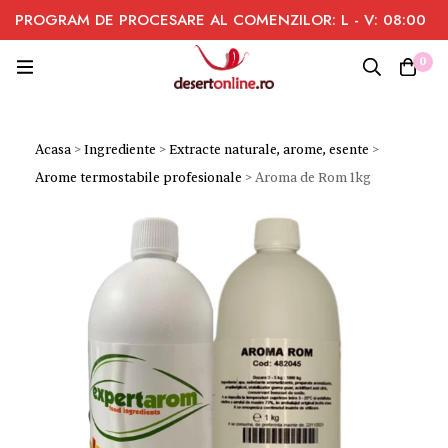
PROGRAM DE PROCESARE AL COMENZILOR: L - V: 08:00
- 16:00
0
Acasa
>
Ingrediente
>
Extracte naturale, arome, esente
>
Arome termostabile profesionale
>
Aroma de Rom 1kg