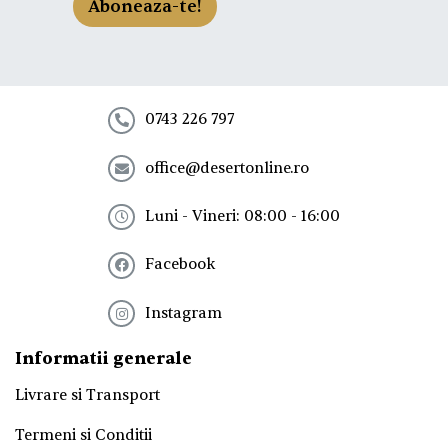
-
Aboneaza-te!
t
e
l
a
n
e
0743 226 797
w
s
office@desertonline.ro
l
e
t
Luni - Vineri: 08:00 - 16:00
t
e
Facebook
r
!
*
Instagram
Informatii generale
Livrare si Transport
Termeni si Conditii