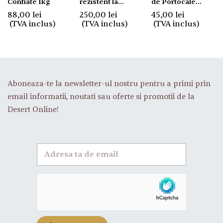
Confiate 1kg
rezistent la
de Portocale
umiditate pentru
Confiate 1kg
88,00
lei
250,00
lei
45,00
lei
decor 10 kg.
(TVA inclus)
(TVA inclus)
(TVA inclus)
Aboneaza-te la newsletter-ul nostru pentru a primi prin
email informatii, noutati sau oferte si promotii de la
Desert Online!
A
b
o
n
e
a
z
a