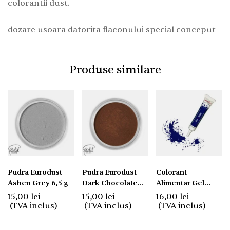
colorantii dust.
dozare usoara datorita flaconului special conceput
Produse similare
Pudra Eurodust
Pudra Eurodust
Colorant
Ashen Grey 6,5 g
Dark Chocolate
Alimentar Gel
1,5 g
Albastru 20g
15,00
lei
15,00
lei
16,00
lei
Saracino
(TVA inclus)
(TVA inclus)
(TVA inclus)