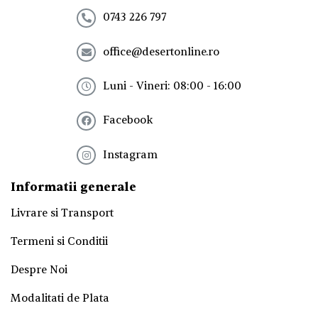
n
e
0743 226 797
w
s
office@desertonline.ro
l
e
t
Luni - Vineri: 08:00 - 16:00
t
e
Facebook
r
!
*
Instagram
Informatii generale
Livrare si Transport
Termeni si Conditii
Despre Noi
Modalitati de Plata