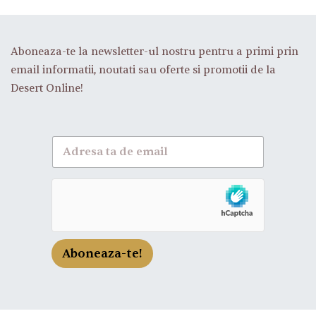
Aboneaza-te la newsletter-ul nostru pentru a primi prin
email informatii, noutati sau oferte si promotii de la
Desert Online!
A
b
o
n
e
a
z
a
-
Aboneaza-te!
t
e
l
a