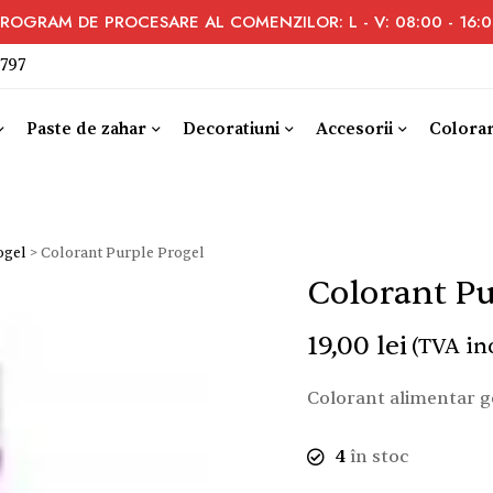
ROGRAM DE PROCESARE AL COMENZILOR: L - V: 08:00 - 16:
 797
Paste de zahar
Decoratiuni
Accesorii
Coloran
ogel
>
Colorant Purple Progel
Colorant Pu
19,00
lei
(TVA in
Colorant alimentar ge
4
în stoc