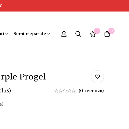
00
1
0
ti
Semipreparate
rple Progel
clus)
(0 recenzii)
l.