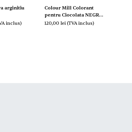
a arginitiu
Colour Mill Colorant
Coloran
pentru Ciocolata NEGRU
Fill Cl
100ml
VA inclus)
120,00
lei
(TVA inclus)
14,00
le