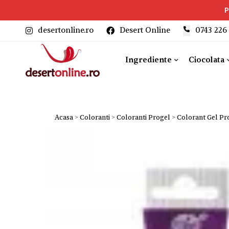
P
desertonline.ro
Desert Online
‎0743 226
Ingrediente
Ciocolata
Acasa
>
Coloranti
>
Coloranti Progel
>
Colorant Gel Pr