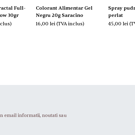
actal Full-
Colorant Alimentar Gel
Spray pudr
low 30gr
Negru 20g Saracino
perlat
nclus)
16,00
lei
(TVA inclus)
45,00
lei
(T
n email informatii, noutati sau