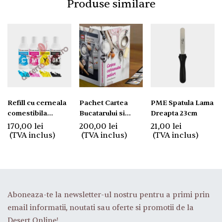
Produse similare
Refill cu cerneala
Pachet Cartea
PME Spatula Lama
comestibila
Bucatarului si
Dreapta 23cm
pentru cartuse
Cartea Cofetarului
170,00
lei
200,00
lei
21,00
lei
Patiser. Transport
(TVA inclus)
(TVA inclus)
(TVA inclus)
GRATUIT.
Aboneaza-te la newsletter-ul nostru pentru a primi prin
email informatii, noutati sau oferte si promotii de la
Desert Online!