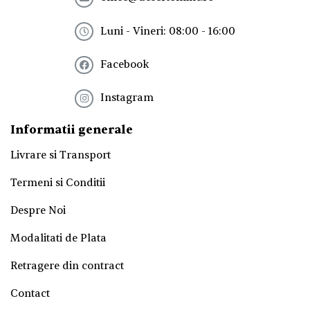
e
t
Luni - Vineri: 08:00 - 16:00
t
e
Facebook
r
!
*
Instagram
Informatii generale
Livrare si Transport
Termeni si Conditii
Despre Noi
Modalitati de Plata
Retragere din contract
Contact