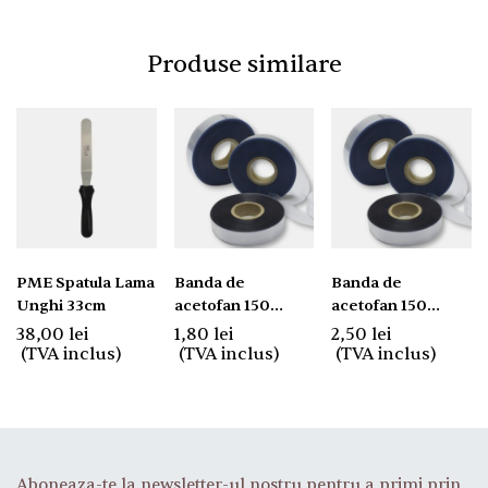
Produse similare
PME Spatula Lama
Banda de
Banda de
Unghi 33cm
acetofan 150
acetofan 150
microni, latime 6
microni, latime 9
38,00
lei
1,80
lei
2,50
lei
cm.
cm.
(TVA inclus)
(TVA inclus)
(TVA inclus)
Aboneaza-te la newsletter-ul nostru pentru a primi prin