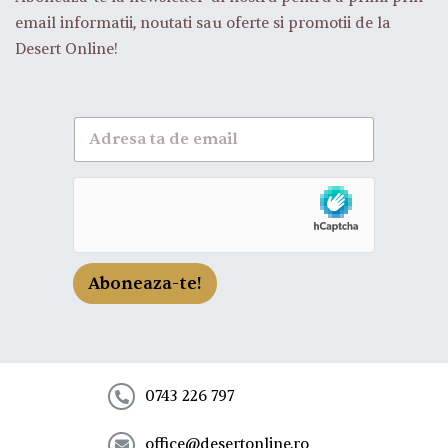
email informatii, noutati sau oferte si promotii de la
Desert Online!
A
b
o
n
e
a
z
a
-
Aboneaza-te!
t
e
l
a
n
e
0743 226 797
w
s
office@desertonline.ro
l