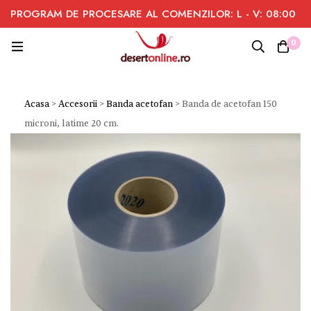
PROGRAM DE PROCESARE AL COMENZILOR: L - V: 08:00
- 16:00
0
Acasa
>
Accesorii
>
Banda acetofan
>
Banda de acetofan 150
microni, latime 20 cm.