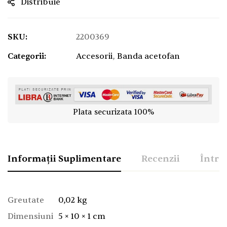
Distribuie
SKU:
2200369
Categorii:
Accesorii
,
Banda acetofan
Plata securizata 100%
Informații Suplimentare
Recenzii
Între
Greutate
0,02 kg
Dimensiuni
5 × 10 × 1 cm