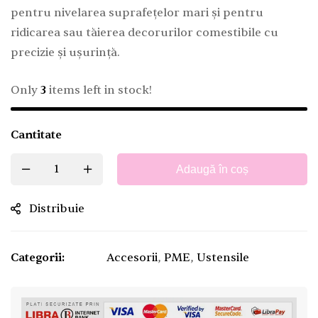
pentru nivelarea suprafețelor mari și pentru
ridicarea sau tăierea decorurilor comestibile cu
precizie și ușurință.
Only
3
items left in stock!
Cantitate
Adaugă în coș
Distribuie
Categorii:
Accesorii
,
PME
,
Ustensile