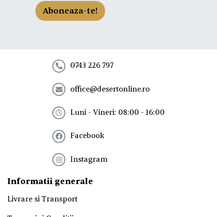
-
Aboneaza-te!
t
e
l
a
n
e
0743 226 797
w
s
office@desertonline.ro
l
e
t
Luni - Vineri: 08:00 - 16:00
t
e
Facebook
r
!
*
Instagram
Informatii generale
Livrare si Transport