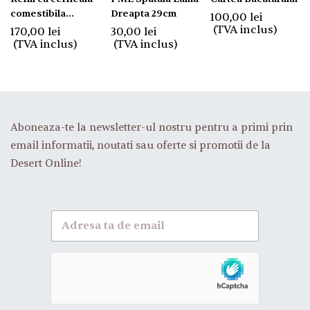
comestibila
Dreapta 29cm
100,00
lei
pentru cartuse
(TVA inclus)
170,00
lei
30,00
lei
(TVA inclus)
(TVA inclus)
Aboneaza-te la newsletter-ul nostru pentru a primi prin
email informatii, noutati sau oferte si promotii de la
Desert Online!
A
b
o
n
e
a
z
a