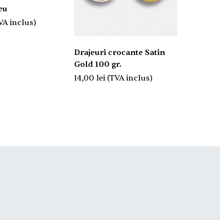
i bleu
VA inclus)
Drajeuri crocante Satin
Perle s
Gold 100 gr.
Rondo 
14,00
lei
(TVA inclus)
16,00
l