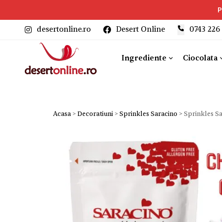
P
desertonline.ro
Desert Online
‎0743 226
Ingrediente
Ciocolata
Acasa
>
Decoratiuni
>
Sprinkles Saracino
>
Sprinkles Sa