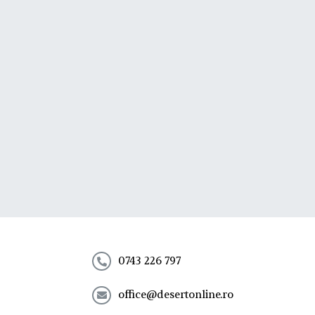
0743 226 797
office@desertonline.ro