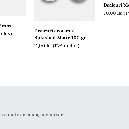
Drajeur
70,00
lei
(T
i 2mm
Drajeuri crocante
nclus)
Splashed Matte 100 gr.
11,00
lei
(TVA inclus)
n email informatii, noutati sau