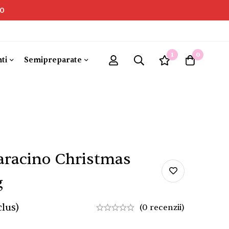
00
1
0
ti
Semipreparate
aracino Christmas
g
lus)
(0 recenzii)