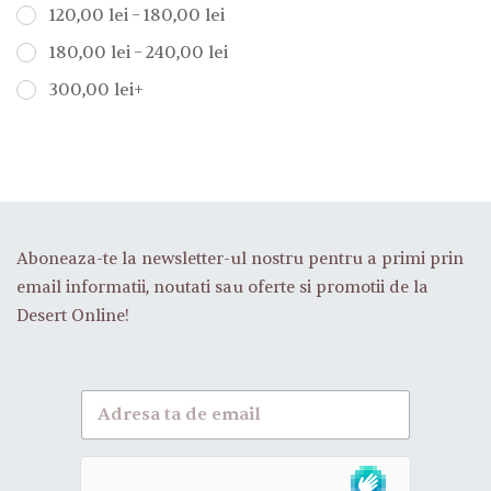
–
120,00
lei
180,00
lei
–
180,00
lei
240,00
lei
300,00
lei
+
Aboneaza-te la newsletter-ul nostru pentru a primi prin
email informatii, noutati sau oferte si promotii de la
Desert Online!
A
b
o
n
e