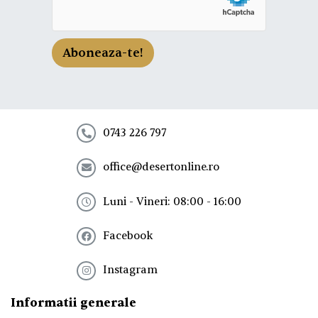
a
z
a
-
Aboneaza-te!
t
e
l
a
n
e
0743 226 797
w
s
office@desertonline.ro
l
e
t
Luni - Vineri: 08:00 - 16:00
t
e
Facebook
r
!
*
Instagram
Informatii generale