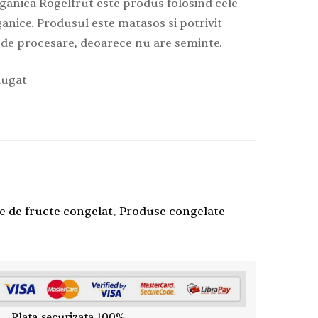
ganica Rogelfrut este produs folosind cele
nice. Produsul este matasos si potrivit
 de procesare, deoarece nu are seminte.
augat
e de fructe congelat
,
Produse congelate
Plata securizata 100%