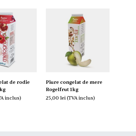
elat de rodie
Piure congelat de mere
Piure 
1kg
Rogelfrut 1kg
Sorren
VA inclus)
25,00
lei
(TVA inclus)
30,00
l