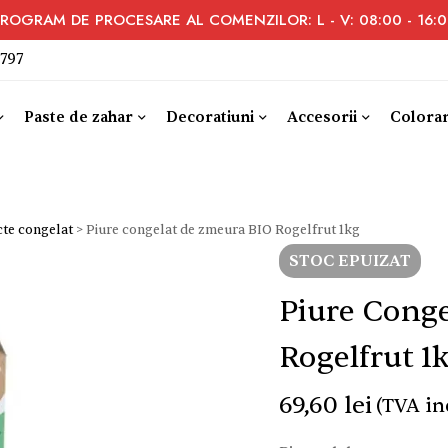
ROGRAM DE PROCESARE AL COMENZILOR: L - V: 08:00 - 16:
 797
Paste de zahar
Decoratiuni
Accesorii
Coloran
cte congelat
>
Piure congelat de zmeura BIO Rogelfrut 1kg
STOC EPUIZAT
Piure Cong
Rogelfrut 1
69,60
lei
(TVA in