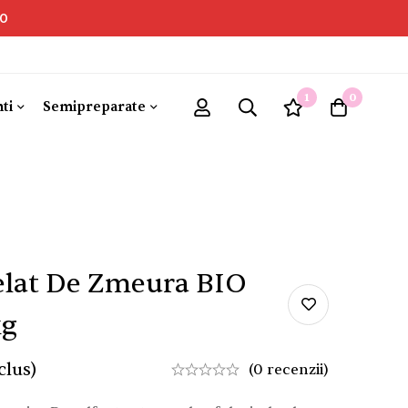
00
1
0
ti
Semipreparate
elat De Zmeura BIO
kg
clus)
(0 recenzii)