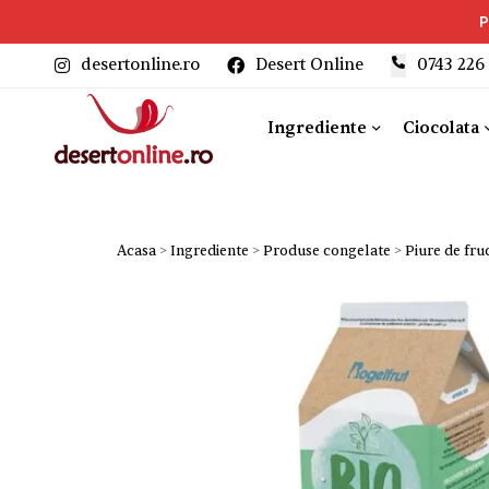
P
desertonline.ro
Desert Online
‎0743 226
Ingrediente
Ciocolata
Acasa
>
Ingrediente
>
Produse congelate
>
Piure de fru