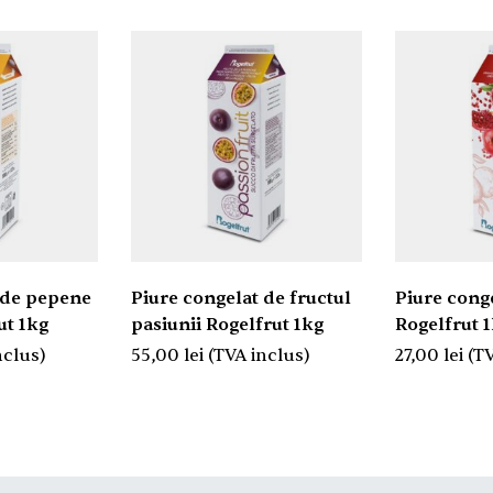
 de pepene
Piure congelat de fructul
Piure cong
ut 1kg
pasiunii Rogelfrut 1kg
Rogelfrut 
nclus)
55,00
lei
(TVA inclus)
27,00
lei
(T