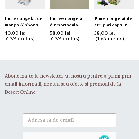
Piure congelat de
Piuree congelat
Piure congelat de
mango Alphonso
din portocala
struguri capsunica
Rogelfrut 1kg
Fruitiere 1 kg.
Rogelfrut 1kg
40,00
lei
58,00
lei
38,00
lei
(TVA inclus)
(TVA inclus)
(TVA inclus)
Aboneaza-te la newsletter-ul nostru pentru a primi prin
email informatii, noutati sau oferte si promotii de la
Desert Online!
A
b
o
n