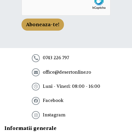
e
a
z
a
-
Aboneaza-te!
t
e
l
a
n
e
0743 226 797
w
s
office@desertonline.ro
l
e
t
Luni - Vineri: 08:00 - 16:00
t
e
Facebook
r
!
*
Instagram
Informatii generale