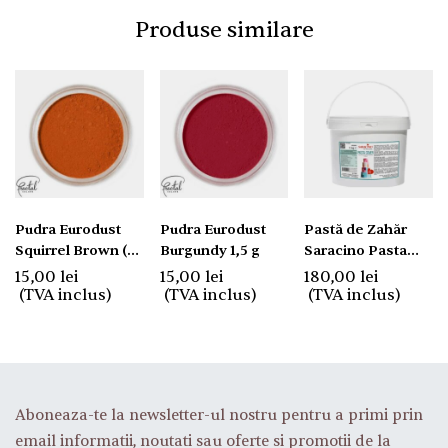
Produse similare
Pudra Eurodust
Pudra Eurodust
Pastă de Zahăr
Squirrel Brown (
Burgundy 1,5 g
Saracino Pasta
Caramel ) -3 G
Cover Alb 5kg
15,00
lei
15,00
lei
180,00
lei
(TVA inclus)
(TVA inclus)
(TVA inclus)
Aboneaza-te la newsletter-ul nostru pentru a primi prin
email informatii, noutati sau oferte si promotii de la