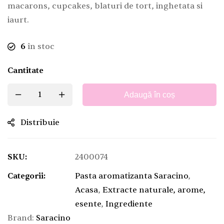
macarons, cupcakes, blaturi de tort, inghetata si
iaurt.
6
în stoc
Cantitate
Adaugă în coș
Distribuie
SKU:
2400074
Categorii:
Pasta aromatizanta Saracino
,
Acasa
,
Extracte naturale, arome,
esente
,
Ingrediente
Brand:
Saracino