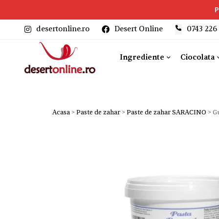
P
desertonline.ro
Desert Online
‎0743 226
Ingrediente
Ciocolata
Acasa
>
Paste de zahar
>
Paste de zahar SARACINO
>
G