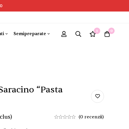
00
1
0
ti
Semipreparate
Saracino “Pasta
clus)
(0 recenzii)