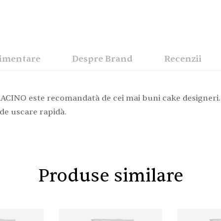
limentare
Despre Brand
Recenzii
RACINO este recomandată de cei mai buni cake designeri.P
 de uscare rapidă.
Produse similare