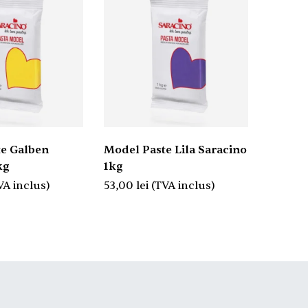
e Galben
Model Paste Lila Saracino
Model 
kg
1kg
Saraci
VA inclus)
53,00
lei
(TVA inclus)
53,00
l