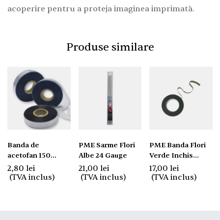
acoperire pentru a proteja imaginea imprimată.
Produse similare
Banda de
PME Sarme Flori
PME Banda Flori
acetofan 150
Albe 24 Gauge
Verde Inchis
microni, latime 10
13mm x 17.4m
2,80
lei
21,00
lei
17,00
lei
cm.
(TVA inclus)
(TVA inclus)
(TVA inclus)