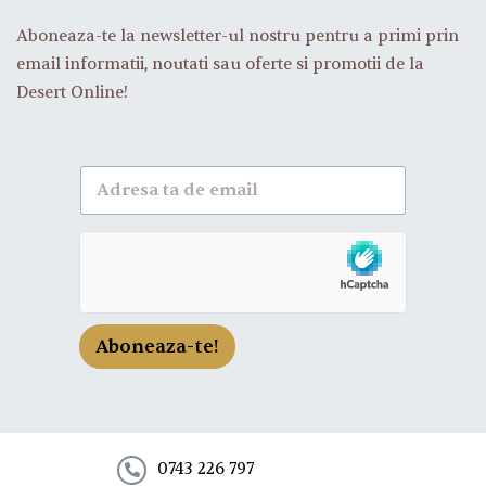
Aboneaza-te la newsletter-ul nostru pentru a primi prin
email informatii, noutati sau oferte si promotii de la
Desert Online!
A
b
o
n
e
a
z
a
-
Aboneaza-te!
t
e
l
a
n
e
0743 226 797
w