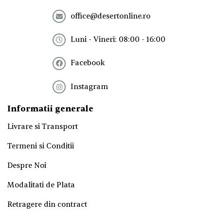
s
office@desertonline.ro
l
e
t
Luni - Vineri: 08:00 - 16:00
t
e
Facebook
r
!
*
Instagram
Informatii generale
Livrare si Transport
Termeni si Conditii
Despre Noi
Modalitati de Plata
Retragere din contract