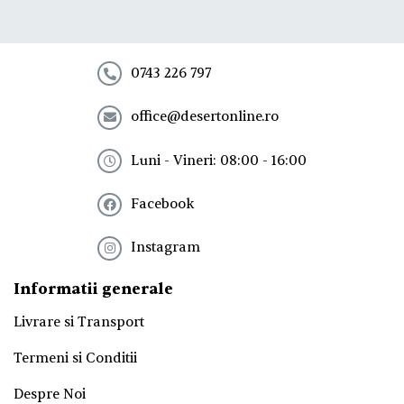
l
a
n
e
0743 226 797
w
s
office@desertonline.ro
l
e
t
Luni - Vineri: 08:00 - 16:00
t
e
Facebook
r
!
*
Instagram
Informatii generale
Livrare si Transport
Termeni si Conditii
Despre Noi