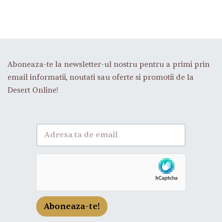
Aboneaza-te la newsletter-ul nostru pentru a primi prin
email informatii, noutati sau oferte si promotii de la
Desert Online!
A
b
o
n
e
a
z
a
-
Aboneaza-te!
t
e