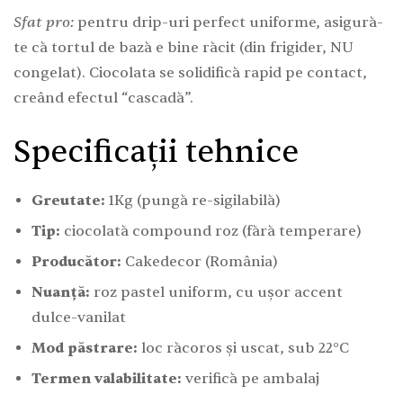
Sfat pro:
pentru drip-uri perfect uniforme, asigură-
te că tortul de bază e bine răcit (din frigider, NU
congelat). Ciocolata se solidifică rapid pe contact,
creând efectul “cascadă”.
Specificații tehnice
Greutate:
1Kg (pungă re-sigilabilă)
Tip:
ciocolată compound roz (fără temperare)
Producător:
Cakedecor (România)
Nuanță:
roz pastel uniform, cu ușor accent
dulce-vanilat
Mod păstrare:
loc răcoros și uscat, sub 22°C
Termen valabilitate:
verifică pe ambalaj