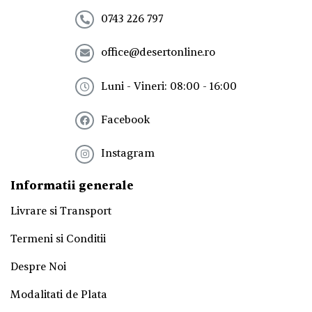
n
e
0743 226 797
w
s
office@desertonline.ro
l
e
t
Luni - Vineri: 08:00 - 16:00
t
e
Facebook
r
!
*
Instagram
Informatii generale
Livrare si Transport
Termeni si Conditii
Despre Noi
Modalitati de Plata