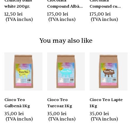
Crunchy balls
Ciocolată
Ciocolată
white 200gr.
Compound Albă
Compound cu
Zafiro Blanca 5Kg
Aromă de
12,50
lei
175,00
lei
175,00
lei
Căpșune Zafiro
(TVA inclus)
(TVA inclus)
(TVA inclus)
Fresa 5Kg
You may also like
Cioco Teo
Cioco Teo
Cioco Teo Lapte
Galbenă 1Kg
Turcoaz 1Kg
1Kg
35,00
lei
35,00
lei
35,00
lei
(TVA inclus)
(TVA inclus)
(TVA inclus)