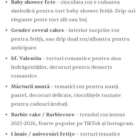
Baby shower fete
– ciocolata roz e culoarea
simbolică pentru tort baby shower fetiță. Drip-uri
elegante peste tort alb sau bej.
Gender reveal cakes
– interior surprize roz
pentru fetiță, sau drip dual roz/albastru pentru
anticipare.
Sf. Valentin
– torturi romantice pentru ziua
îndrăgostiților, decoruri pentru desserts
romantice.
Mărturii nuntă
– tematici roz pentru nunți
pastel, decoruri delicate, ciocolățele turnate
pentru cadouri invitați.
Barbie cake / Barbiecore
– trendul roz intens
2025-2026, foarte popular pe TikTok și Instagram.
1 iunie / aniversări fetițe
– torturi tematice