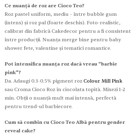
Ce nuanță de roz are Cioco Teo?
Roz pastel uniform, mediu – între bubble gum
(intens) și roz pal (foarte deschis). Foto-realistic,
calibrat din fabrică Cakedecor pentru a fi consistent
între producții. Nuanța merge bine pentru baby
shower fete, valentine și tematici romantice.
Pot intensifica nuanța roz dacă vreau “barbie
pink”?
Da. Adaugi 0.3-0.5% pigment roz
Colour Mill Pink
sau Croma Cioco Roz în ciocolata topită. Mixezi 1-2
min. Obții o nuanță mult mai intensă, perfectă
pentru trend-ul barbiecore.
Cum să combin cu Cioco Teo Albă pentru gender
reveal cake?