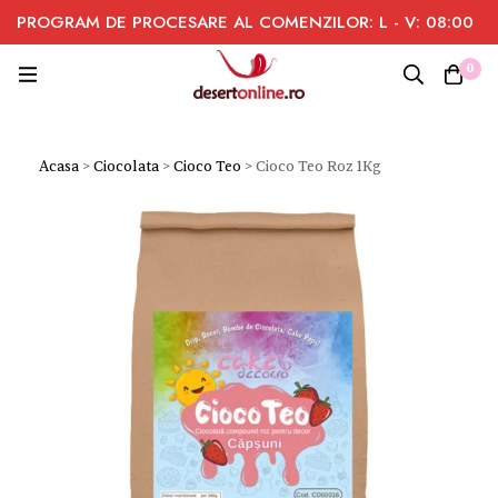
PROGRAM DE PROCESARE AL COMENZILOR: L - V: 08:00
- 16:00
0
Acasa
>
Ciocolata
>
Cioco Teo
>
Cioco Teo Roz 1Kg