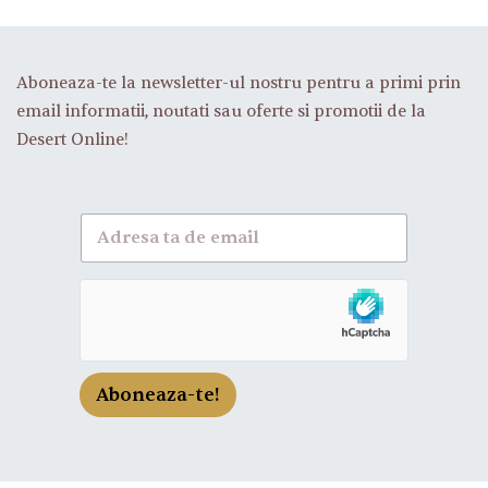
Aboneaza-te la newsletter-ul nostru pentru a primi prin
email informatii, noutati sau oferte si promotii de la
Desert Online!
A
b
o
n
e
a
z
a
-
Aboneaza-te!
t
e
l
a