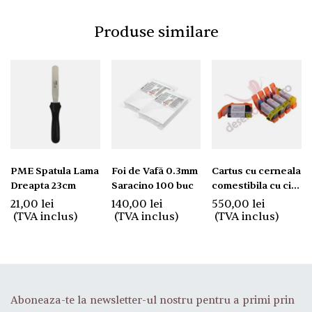
Produse similare
PME Spatula Lama
Foi de Vafă 0.3mm
Cartus cu cerneala
Dreapta 23cm
Saracino 100 buc
comestibila cu cip
PGI580, CLI581
21,00
lei
140,00
lei
550,00
lei
(TVA inclus)
(TVA inclus)
(TVA inclus)
Aboneaza-te la newsletter-ul nostru pentru a primi prin