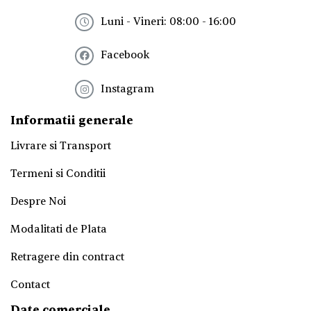
e
t
Luni - Vineri: 08:00 - 16:00
t
e
Facebook
r
!
*
Instagram
Informatii generale
Livrare si Transport
Termeni si Conditii
Despre Noi
Modalitati de Plata
Retragere din contract
Contact
Date comerciale