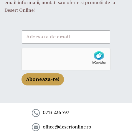
email informatii, noutati sau oferte si promotii de la
Desert Online!
A
b
o
n
e
a
z
a
-
Aboneaza-te!
t
e
l
a
n
e
0743 226 797
w
s
office@desertonline.ro
l