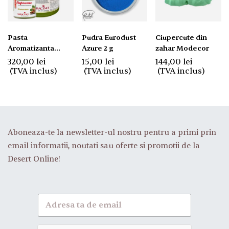
Pasta
Pudra Eurodust
Ciupercute din
Aromatizanta
Azure 2 g
zahar Modecor
Fistic 100%
320,00
lei
15,00
lei
144,00
lei
Saracino 1kg
(TVA inclus)
(TVA inclus)
(TVA inclus)
Aboneaza-te la newsletter-ul nostru pentru a primi prin
email informatii, noutati sau oferte si promotii de la
Desert Online!
A
b
o
n