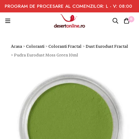
PROGRAM DE PROCESARE AL COMENZILOR: L - V: 08:00
- 16:00
0
Acasa
>
Coloranti
>
Coloranti Fractal
>
Dust Eurodust Fractal
>
Pudra Eurodust Moss Green 10ml