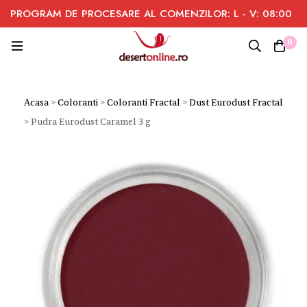
PROGRAM DE PROCESARE AL COMENZILOR: L - V: 08:00
- 16:00
0
Acasa
>
Coloranti
>
Coloranti Fractal
>
Dust Eurodust Fractal
>
Pudra Eurodust Caramel 3 g