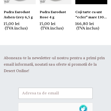
Pudra Eurodust
Pudra Eurodust
Coji tarte cu unt
Ashen Grey 6,5 g
Rose 4 g
“ecler” mare 130
mm. 48 buc.
15,00
lei
15,00
lei
166,80
lei
(TVA inclus)
(TVA inclus)
(TVA inclus)
Aboneaza-te la newsletter-ul nostru pentru a primi prin
email informatii, noutati sau oferte si promotii de la
Desert Online!
A
b
o
n
e