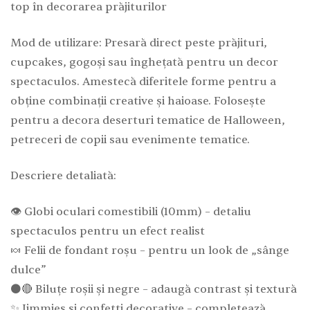
top în decorarea prăjiturilor
Mod de utilizare: Presară direct peste prăjituri,
cupcakes, gogoși sau înghețată pentru un decor
spectaculos. Amestecă diferitele forme pentru a
obține combinații creative și haioase. Folosește
pentru a decora deserturi tematice de Halloween,
petreceri de copii sau evenimente tematice.
Descriere detaliată:
👁️ Globi oculari comestibili (10mm) – detaliu
spectaculos pentru un efect realist
🍬 Felii de fondant roșu – pentru un look de „sânge
dulce”
⚫🔴 Biluțe roșii și negre – adaugă contrast și textură
✨ Jimmies și confetti decorative – completează