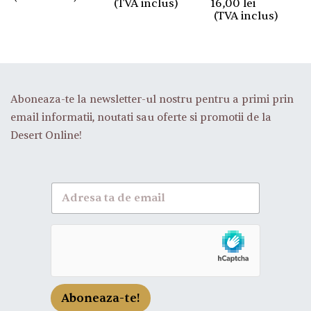
(TVA inclus)
16,00
lei
(TVA inclus)
Aboneaza-te la newsletter-ul nostru pentru a primi prin
email informatii, noutati sau oferte si promotii de la
Desert Online!
A
b
o
n
e
a
z
a
-
Aboneaza-te!
t