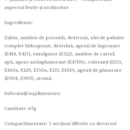
aspectul festiv și strălucitor
Ingrediente:
Zahăr, amidon de porumb, dextroză, ulei de palmier
complet hidrogenat, dextrină, agenți de îngroșare
(E414, E415), emulgator (E322), amidon de cartof,
apă, agent antiaglomerant (E470b), coloranți (E153,
E160a, E120, E150a, E133, E100), agenți de glazurare
(E904, E903), aromă.
Informații suplimentare:
Cantitate: 67g
Compartimentare: 5 secțiuni diferite cu decoruri