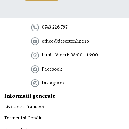
e
l
a
n
e
0743 226 797
w
s
office@desertonline.ro
l
e
t
Luni - Vineri: 08:00 - 16:00
t
e
Facebook
r
!
*
Instagram
Informatii generale
Livrare si Transport
Termeni si Conditii