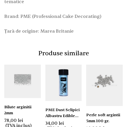
tematice
Brand: PME (Professional Cake Decorating)
Țară de origine: Marea Britanie
Produse similare
Bilute arginitii
PME Dust Sclipici
2mm
Perle soft argintii
Albastru Edible
78,00
lei
5mm 100 gr.
Lustre Snow 10g
34,00
lei
(TVA inclus)