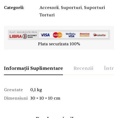
Categorii:
Accesorii
,
Suporturi
,
Suporturi
Torturi
Plata securizata 100%
Informații Suplimentare
Recenzii
Între
Greutate
0,1 kg
Dimensiuni
30 × 10 × 10 cm