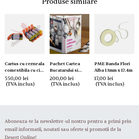
Produse similare
Cartus cu cerneala
Pachet Cartea
PME Banda Flori
comestibila cu cip
Bucatarului si
Alba 13mm x 17.4m
PGI580, CLI581
Cartea Cofetarului
550,00
lei
200,00
lei
17,00
lei
Patiser. Transport
(TVA inclus)
(TVA inclus)
(TVA inclus)
GRATUIT.
Aboneaza-te la newsletter-ul nostru pentru a primi prin
email informatii, noutati sau oferte si promotii de la
Desert Online!