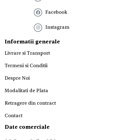
t
e
Facebook
r
!
*
Instagram
Informatii generale
Livrare si Transport
Termeni si Conditii
Despre Noi
Modalitati de Plata
Retragere din contract
Contact
Date comerciale