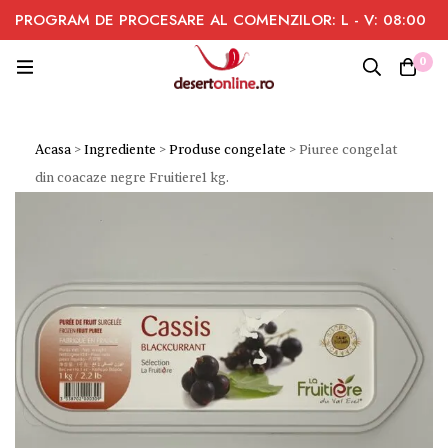
PROGRAM DE PROCESARE AL COMENZILOR: L - V: 08:00
- 16:00
0
Acasa
>
Ingrediente
>
Produse congelate
>
Piuree congelat
din coacaze negre Fruitiere1 kg.