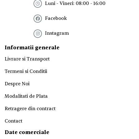
t
Luni - Vineri: 08:00 - 16:00
t
e
Facebook
r
!
*
Instagram
Informatii generale
Livrare si Transport
Termeni si Conditii
Despre Noi
Modalitati de Plata
Retragere din contract
Contact
Date comerciale