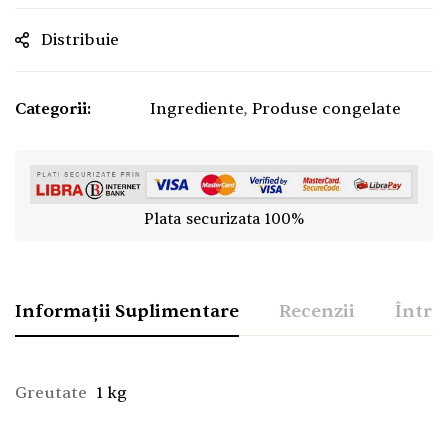
Distribuie
Categorii:
Ingrediente
,
Produse congelate
Plata securizata 100%
Informații Suplimentare
Recenzii
Între
Greutate
1 kg