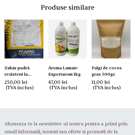
Produse similare
Zahăr pudră
Aroma Lamaie
Fulgi de cocos
rezistent la
Expertarom 1kg
gras 500gr.
umiditate pentru
250,00
lei
47,00
lei
11,00
lei
decor 10 kg.
(TVA inclus)
(TVA inclus)
(TVA inclus)
Aboneaza-te la newsletter-ul nostru pentru a primi prin
email informatii, noutati sau oferte si promotii de la