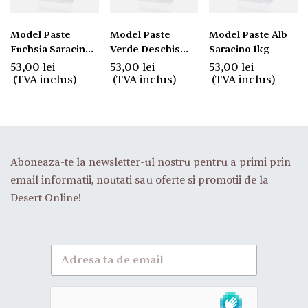
Model Paste
Model Paste
Model Paste Alb
Fuchsia Saracino
Verde Deschis
Saracino 1kg
1kg
Saracino 1kg
53,00
lei
53,00
lei
53,00
lei
(TVA inclus)
(TVA inclus)
(TVA inclus)
Aboneaza-te la newsletter-ul nostru pentru a primi prin
email informatii, noutati sau oferte si promotii de la
Desert Online!
A
b
o
n
e