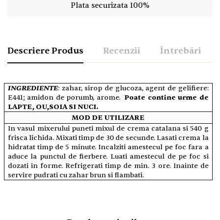
Plata securizata 100%
Descriere Produs
Recenzii
Întrebări
INGREDIENTE
: zahar, sirop de glucoza, agent de gelifiere: 
E441; amidon de porumb, arome.  
Poate contine urme de 
LAPTE, OU,SOIA SI NUCI.
MOD DE UTILIZARE
In vasul mixerului puneti mixul de crema catalana si 540 g 
frisca lichida. Mixati timp de 30 de secunde. Lasati crema la 
hidratat timp de 5 minute. Incalziti amestecul pe foc fara a 
aduce la punctul de fierbere. Luati amestecul de pe foc si 
dozati in forme. Refrigerati timp de min. 3 ore. Inainte de 
servire pudrati cu zahar brun si flambati.