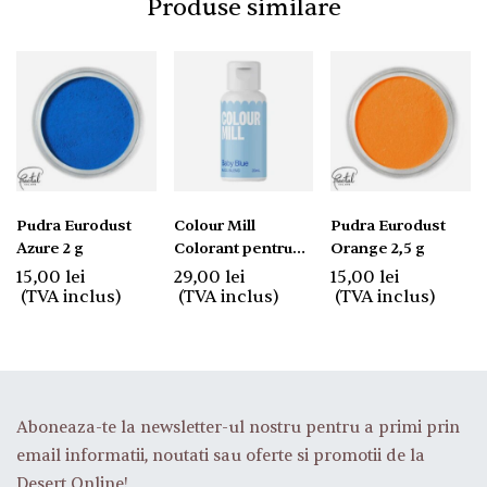
Produse similare
Pudra Eurodust
Colour Mill
Pudra Eurodust
Azure 2 g
Colorant pentru
Orange 2,5 g
Ciocolata BABY
15,00
lei
29,00
lei
15,00
lei
BLUE 20ml
(TVA inclus)
(TVA inclus)
(TVA inclus)
Aboneaza-te la newsletter-ul nostru pentru a primi prin
email informatii, noutati sau oferte si promotii de la
Desert Online!