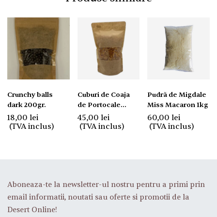
Crunchy balls
Cuburi de Coaja
Pudră de Migdale
dark 200gr.
de Portocale
Miss Macaron 1kg
Confiate 1kg
18,00
lei
45,00
lei
60,00
lei
(TVA inclus)
(TVA inclus)
(TVA inclus)
Aboneaza-te la newsletter-ul nostru pentru a primi prin
email informatii, noutati sau oferte si promotii de la
Desert Online!