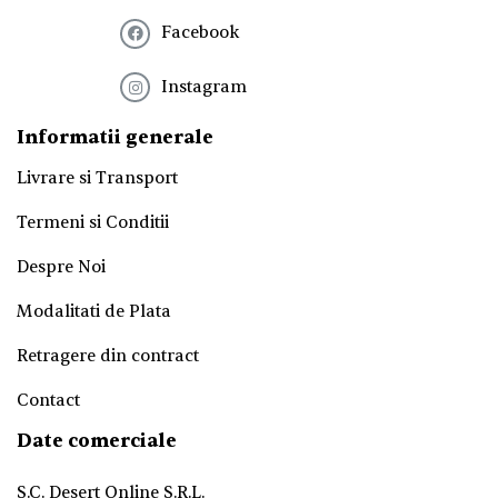
e
Facebook
r
!
*
Instagram
Informatii generale
Livrare si Transport
Termeni si Conditii
Despre Noi
Modalitati de Plata
Retragere din contract
Contact
Date comerciale
S.C. Desert Online S.R.L.