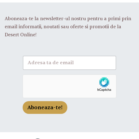
Aboneaza-te la newsletter-ul nostru pentru a primi prin
email informatii, noutati sau oferte si promotii de la
Desert Online!
A
b
o
n
e
a
z
a
-
Aboneaza-te!
t
e
l
a
n