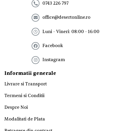
e
0743 226 797
w
s
office@desertonline.ro
l
e
t
Luni - Vineri: 08:00 - 16:00
t
e
Facebook
r
!
*
Instagram
Informatii generale
Livrare si Transport
Termeni si Conditii
Despre Noi
Modalitati de Plata
Retragere din contract