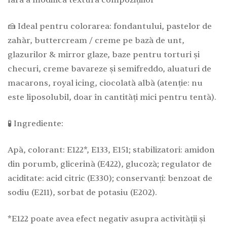
🍰 Ideal pentru colorarea: fondantului, pastelor de
zahăr, buttercream / creme pe bază de unt,
glazurilor & mirror glaze, baze pentru torturi și
checuri, creme bavareze și semifreddo, aluaturi de
macarons, royal icing, ciocolată albă (atenție: nu
este liposolubil, doar în cantități mici pentru tentă).
🧪 Ingrediente:
Apă, colorant: E122*, E133, E151; stabilizatori: amidon
din porumb, glicerină (E422), glucoză; regulator de
aciditate: acid citric (E330); conservanți: benzoat de
sodiu (E211), sorbat de potasiu (E202).
*E122 poate avea efect negativ asupra activității și