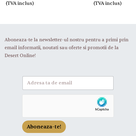
(TVA inclus)
(TVA inclus)
Aboneaza-te la newsletter-ul nostru pentru a primi prin
email informatii, noutati sau oferte si promotii de la
Desert Online!
A
b
o
n
e
a
z
a
-
Aboneaza-te!
t