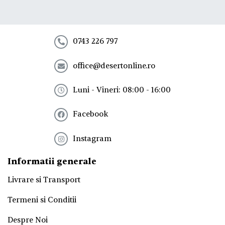
e
l
a
n
e
0743 226 797
w
s
office@desertonline.ro
l
e
t
Luni - Vineri: 08:00 - 16:00
t
e
Facebook
r
!
*
Instagram
Informatii generale
Livrare si Transport
Termeni si Conditii
Despre Noi