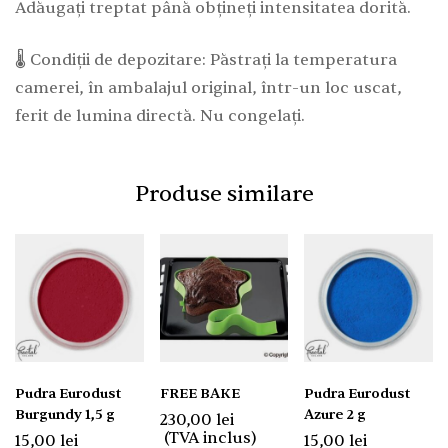
Adăugați treptat până obțineți intensitatea dorită.
🌡️ Condiții de depozitare: Păstrați la temperatura
camerei, în ambalajul original, într-un loc uscat,
ferit de lumina directă. Nu congelați.
Produse similare
Pudra Eurodust
FREE BAKE
Pudra Eurodust
Burgundy 1,5 g
Azure 2 g
230,00
lei
(TVA inclus)
15,00
lei
15,00
lei