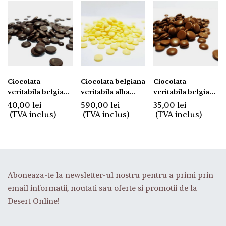
Ciocolata
Ciocolata belgiana
Ciocolata
veritabila belgiana
veritabila alba
veritabila belgiana
neagra 54 % 500
10kg.
cu lapte 500 Gr.
40,00
lei
590,00
lei
35,00
lei
Gr.
(TVA inclus)
(TVA inclus)
(TVA inclus)
Aboneaza-te la newsletter-ul nostru pentru a primi prin
email informatii, noutati sau oferte si promotii de la
Desert Online!