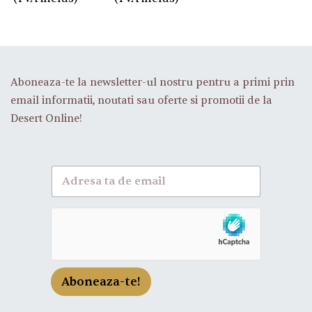
Aboneaza-te la newsletter-ul nostru pentru a primi prin
email informatii, noutati sau oferte si promotii de la
Desert Online!
A
b
o
n
e
a
z
a
-
Aboneaza-te!
t
e