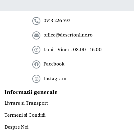
l
a
n
e
0743 226 797
w
s
office@desertonline.ro
l
e
t
Luni - Vineri: 08:00 - 16:00
t
e
Facebook
r
!
*
Instagram
Informatii generale
Livrare si Transport
Termeni si Conditii
Despre Noi