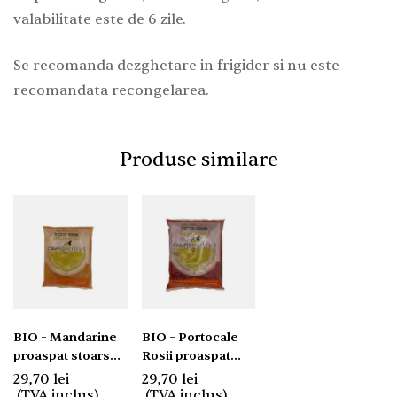
valabilitate este de 6 zile.
Se recomanda dezghetare in frigider si nu este
recomandata recongelarea.
Produse similare
BIO – Mandarine
BIO – Portocale
proaspat stoarse
Rosii proaspat
1kg
stoarse 1kg
29,70
lei
29,70
lei
(TVA inclus)
(TVA inclus)